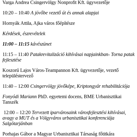
Varga Andrea Csingervölgy Nonprofit Kft. ügyvezetője
10:20 – 10:40
A jövőbe vezető út és annak alapjai
Hornyák Attila, Ajka város főépítésze
Kérdések, észrevételek
11:00 – 11:15
kávészünet
11:15 – 11:40
Patakrevitalizáció kihívásai napjainkban- Torna patak
fejlesztése
Koszorú Lajos Város-Teampannon Kft. ügyvezetője, vezető
településtervező
11:40 – 12:00
Csingervölgy jövőképe, Kriptongyár rehabilitációja
Fonyódi Mariann
PhD. egyetemi docens, BME Urbanisztikai
Tanszék
12:00 – 12:20
Tervezett iparvárosaink városfejlesztési kihívásai,
avagy a MUT és a Völgyváros urbanisztikai konferenciája
Salgótarjánban
Porhajas Gábor a Magyar Urbanisztikai Társaság főtitkára