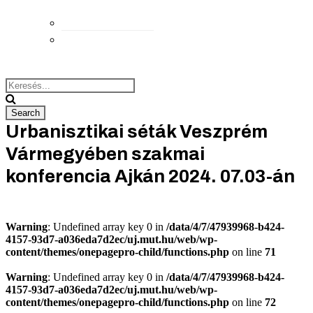
Elérhetőségek
Megközelítés
Urbanisztikai séták Veszprém
Vármegyében szakmai
konferencia Ajkán 2024. 07.03-án
Warning
: Undefined array key 0 in
/data/4/7/47939968-b424-
4157-93d7-a036eda7d2ec/uj.mut.hu/web/wp-
content/themes/onepagepro-child/functions.php
on line
71
Warning
: Undefined array key 0 in
/data/4/7/47939968-b424-
4157-93d7-a036eda7d2ec/uj.mut.hu/web/wp-
content/themes/onepagepro-child/functions.php
on line
72