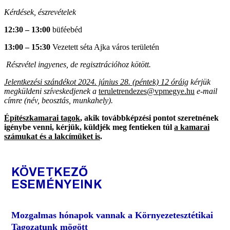
Kérdések, észrevételek
12:30 – 13:00
büféebéd
13:00 – 15:30
Vezetett séta Ajka város területén
Részvétel ingyenes, de regisztrációhoz kötött.
Jelentkezési szándékot 2024. június 28. (péntek) 12 óráig
kérjük
megküldeni szíveskedjenek a
teruletrendezes@vpmegye.hu
e-mail
címre (név, beosztás, munkahely).
Építészkamarai tagok
, akik továbbképzési pontot szeretnének
igénybe venni, kérjük, küldjék meg fentieken túl
a kamarai
számukat és a lakcímüket is
.
KÖVETKEZŐ
ESEMÉNYEINK
Mozgalmas hónapok vannak a Környezetesztétikai
Tagozatunk mögött