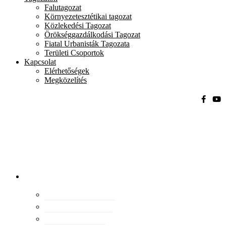
Falutagozat
Környezetesztétikai tagozat
Közlekedési Tagozat
Örökséggazdálkodási Tagozat
Fiatal Urbanisták Tagozata
Területi Csoportok
Kapcsolat
Elérhetőségek
Megközelítés
Magyar
Urbanisztikai
Társaság
tevékenység
Konferenciák
Elismeréseink
Kiadványaink