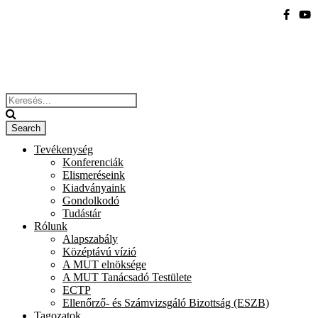
Tevékenység
Konferenciák
Elismeréseink
Kiadványaink
Gondolkodó
Tudástár
Rólunk
Alapszabály
Középtávú vízió
A MUT elnöksége
A MUT Tanácsadó Testülete
ECTP
Ellenőrző- és Számvizsgáló Bizottság (ESZB)
Tagozatok