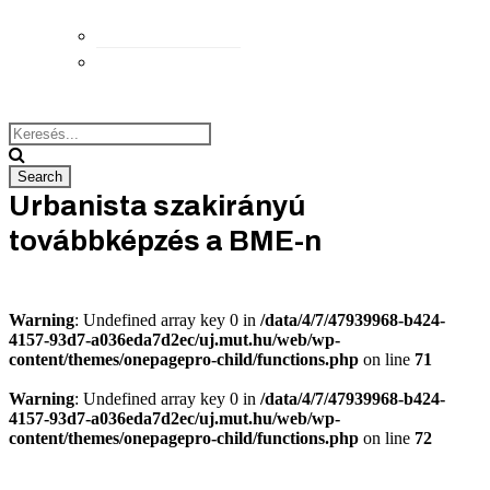
Elérhetőségek
Megközelítés
Urbanista szakirányú
továbbképzés a BME-n
Warning
: Undefined array key 0 in
/data/4/7/47939968-b424-
4157-93d7-a036eda7d2ec/uj.mut.hu/web/wp-
content/themes/onepagepro-child/functions.php
on line
71
Warning
: Undefined array key 0 in
/data/4/7/47939968-b424-
4157-93d7-a036eda7d2ec/uj.mut.hu/web/wp-
content/themes/onepagepro-child/functions.php
on line
72