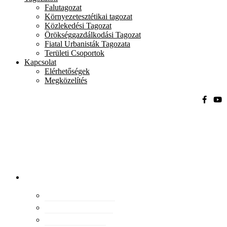
Falutagozat
Környezetesztétikai tagozat
Közlekedési Tagozat
Örökséggazdálkodási Tagozat
Fiatal Urbanisták Tagozata
Területi Csoportok
Kapcsolat
Elérhetőségek
Megközelítés
Magyar
Urbanisztikai
Társaság
tevékenység
Konferenciák
Elismeréseink
Kiadványaink