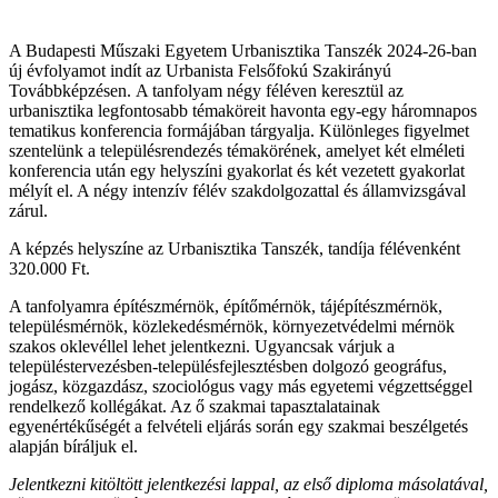
A Budapesti Műszaki Egyetem Urbanisztika Tanszék 2024-26-ban
új évfolyamot indít az Urbanista Felsőfokú Szakirányú
Továbbképzésen. A tanfolyam négy féléven keresztül az
urbanisztika legfontosabb témaköreit havonta egy-egy háromnapos
tematikus konferencia formájában tárgyalja. Különleges figyelmet
szentelünk a településrendezés témakörének, amelyet két elméleti
konferencia után egy helyszíni gyakorlat és két vezetett gyakorlat
mélyít el. A négy intenzív félév szakdolgozattal és államvizsgával
zárul.
A képzés helyszíne az Urbanisztika Tanszék, tandíja félévenként
320.000 Ft.
A tanfolyamra építészmérnök, építő­mérnök, tájépítészmérnök,
településmérnök, közlekedésmérnök, környezetvédelmi mérnök
szakos oklevéllel lehet jelentkezni. Ugyancsak várjuk a
településtervezésben-településfejlesztésben dolgozó geográfus,
jogász, közgazdász, szociológus vagy más egyetemi végzettséggel
rendelkező kollégákat. Az ő szakmai tapasztalatainak
egyenértékűségét a felvételi eljárás során egy szakmai beszélgetés
alapján bíráljuk el.
Jelentkezni kitöltött jelentkezési lappal, az első diploma másolatával,