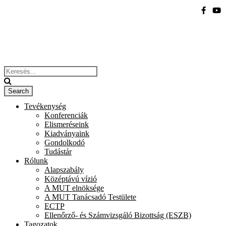
Tevékenység
Konferenciák
Elismeréseink
Kiadványaink
Gondolkodó
Tudástár
Rólunk
Alapszabály
Középtávú vízió
A MUT elnöksége
A MUT Tanácsadó Testülete
ECTP
Ellenőrző- és Számvizsgáló Bizottság (ESZB)
Tagozatok