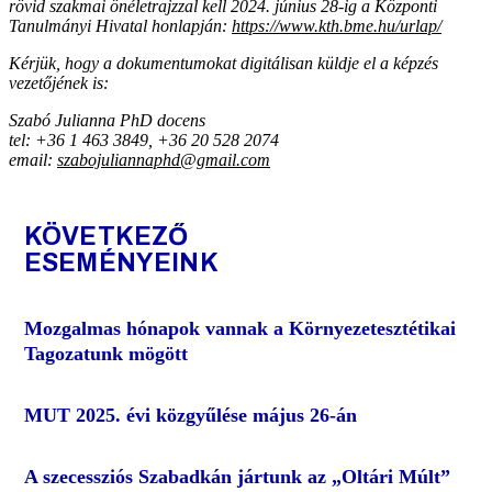
rövid szakmai önéletrajzzal kell 2024. június 28-ig a Központi
Tanulmányi Hivatal honlapján:
https://www.kth.bme.hu/urlap/
Kérjük, hogy a dokumentumokat digitálisan küldje el a képzés
vezetőjének is:
Szabó Julianna PhD docens
tel: +36 1 463 3849, +36 20 528 2074
email:
szabojuliannaphd@gmail.com
KÖVETKEZŐ
ESEMÉNYEINK
Mozgalmas hónapok vannak a Környezetesztétikai
Tagozatunk mögött
MUT 2025. évi közgyűlése május 26-án
A szecessziós Szabadkán jártunk az „Oltári Múlt”