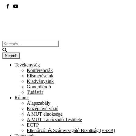
BME
ÉPÍTÉSZMÉRNÖKI KAR
Tevékenység
Konferenciák
Elismeréseink
Kiadványaink
Gondolkodó
Tudástár
Rólunk
Alapszabály
Középtávú vízió
A MUT elnöksége
A MUT Tanácsadó Testülete
ECTP
Ellenőrző- és Számvizsgáló Bizottság (ESZB)
Tagozatok