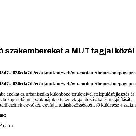
zó szakembereket a MUT tagjai közé!
-93d7-a036eda7d2ec/uj.mut.hu/web/wp-content/themes/onepagepro-
-93d7-a036eda7d2ec/uj.mut.hu/web/wp-content/themes/onepagepro-
zokat az urbanisztika különböző területeivel (településfejlesztés és terv
ént is bekapcsolódni a szakmájuk értékeinek gondozásába és megújítás
rületeinek egységét, egyfajta tudásközösségként fő küldetése a szakma
nak:
r Ádám)