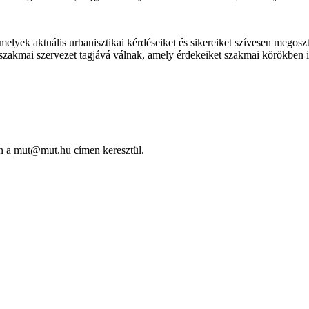
elyek aktuális urbanisztikai kérdéseiket és sikereiket szívesen megosz
zakmai szervezet tagjává válnak, amely érdekeiket szakmai körökben is
en a
mut@mut.hu
címen keresztül.