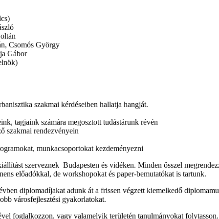
lcs)
ászló
oltán
tán, Csomós György
ija Gábor
elnök)
banisztika szakmai kérdéseiben hallatja hangját.
eink, tagjaink számára megosztott tudástárunk révén
ő szakmai rendezvényein
 programokat, munkacsoportokat kezdeményezni
iállítást szerveznek Budapesten és vidéken. Minden ősszel megrendezz
nens előadókkal, de workshopokat és paper-bemutatókat is tartunk.
n évben diplomadíjakat adunk át a frissen végzett kiemelkedő diplomamun
jobb városfejlesztési gyakorlatokat.
etével foglalkozzon, vagy valamelyik területén tanulmányokat folytasson.