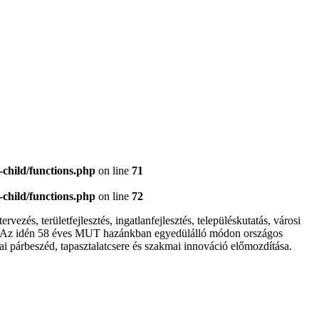
child/functions.php
on line
71
child/functions.php
on line
72
ezés, területfejlesztés, ingatlanfejlesztés, településkutatás, városi
ába. Az idén 58 éves MUT hazánkban egyedülálló módon országos
i párbeszéd, tapasztalatcsere és szakmai innováció előmozdítása.