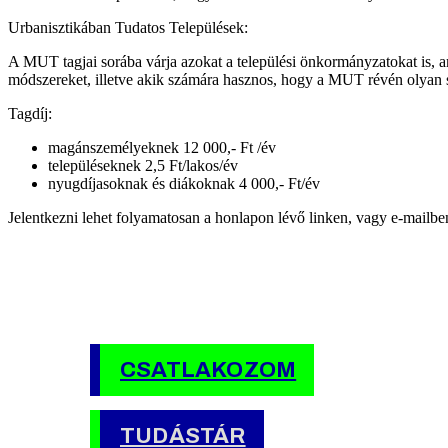
Urbanisztikában Tudatos Települések:
A MUT tagjai sorába várja azokat a települési önkormányzatokat is, am
módszereket, illetve akik számára hasznos, hogy a MUT révén olyan s
Tagdíj:
magánszemélyeknek 12 000,- Ft /év
településeknek 2,5 Ft/lakos/év
nyugdíjasoknak és diákoknak 4 000,- Ft/év
Jelentkezni lehet folyamatosan a honlapon lévő linken, vagy e-mailb
CSATLAKOZOM
TUDÁSTÁR