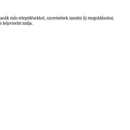
tanák más településekkel, szeretnének tanulni új megoldásokat,
 képviselni tudja.