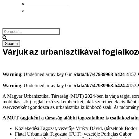
Elérhetőségek
Megközelítés
Várjuk az urbanisztikával foglalko
Warning
: Undefined array key 0 in
/data/4/7/47939968-b424-4157
Warning
: Undefined array key 0 in
/data/4/7/47939968-b424-4157
A Magyar Urbanisztikai Társaság (MUT) 2024-ben is várja tagjai sorába a
mobilitás, stb.) foglalkozó szakembereket, akik szeretnének civilk
szervezetként gondozza az urbanisztika különböző szak- és tudományte
A MUT tagjaként a társaság alábbi tagozataihoz is csatlakozhat
Közlekedési Tagozat, vezetője Vitézy Dávid, (társelnök Bodo
Fiatal Urbanisták Tagozata (FUT), vezetője Porhajas Gábor