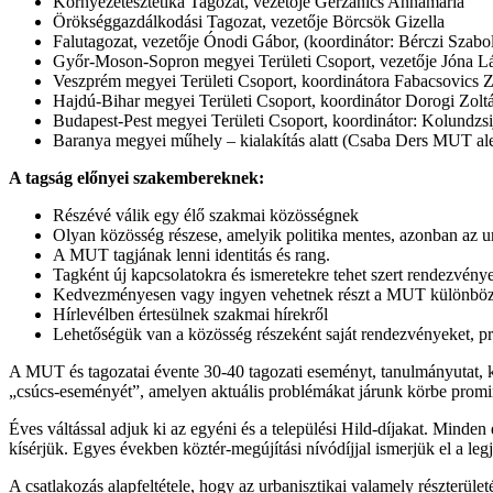
Környezetesztétika Tagozat, vezetője Gerzánics Annamária
Örökséggazdálkodási Tagozat, vezetője Börcsök Gizella
Falutagozat, vezetője Ónodi Gábor, (koordinátor: Bérczi Szabo
Győr-Moson-Sopron megyei Területi Csoport, vezetője Jóna L
Veszprém megyei Területi Csoport, koordinátora Fabacsovics Z
Hajdú-Bihar megyei Területi Csoport, koordinátor Dorogi Zol
Budapest-Pest megyei Területi Csoport, koordinátor: Kolundzs
Baranya megyei műhely – kialakítás alatt (Csaba Ders MUT al
A tagság előnyei szakembereknek:
Részévé válik egy élő szakmai közösségnek
Olyan közösség részese, amelyik politika mentes, azonban az ur
A MUT tagjának lenni identitás és rang.
Tagként új kapcsolatokra és ismeretekre tehet szert rendezvény
Kedvezményesen vagy ingyen vehetnek részt a MUT különböz
Hírlevélben értesülnek szakmai hírekről
Lehetőségük van a közösség részeként saját rendezvényeket,
A MUT és tagozatai évente 30-40 tagozati eseményt, tanulmányutat, k
„csúcs-eseményét”, amelyen aktuális problémákat járunk körbe promi
Éves váltással adjuk ki az egyéni és a települési Hild-díjakat. Minde
kísérjük. Egyes években köztér-megújítási nívódíjjal ismerjük el a leg
A csatlakozás alapfeltétele, hogy az urbanisztikai valamely részterül