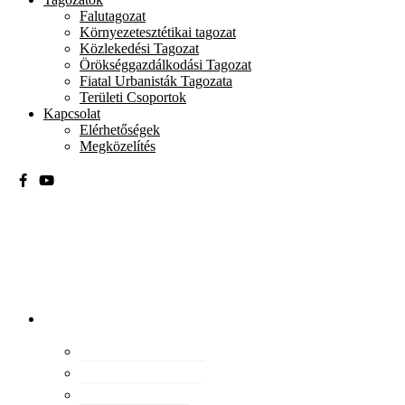
Falutagozat
Környezetesztétikai tagozat
Közlekedési Tagozat
Örökséggazdálkodási Tagozat
Fiatal Urbanisták Tagozata
Területi Csoportok
Kapcsolat
Elérhetőségek
Megközelítés
Magyar
Urbanisztikai
Társaság
tevékenység
Konferenciák
Elismeréseink
Kiadványaink