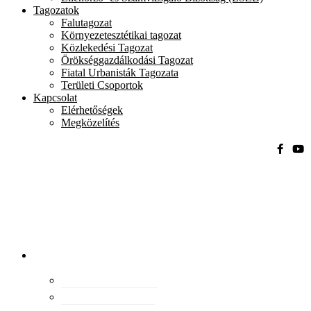
Tagozatok
Falutagozat
Környezetesztétikai tagozat
Közlekedési Tagozat
Örökséggazdálkodási Tagozat
Fiatal Urbanisták Tagozata
Területi Csoportok
Kapcsolat
Elérhetőségek
Megközelítés
Magyar
Urbanisztikai
Társaság
tevékenység
Konferenciák
Elismeréseink