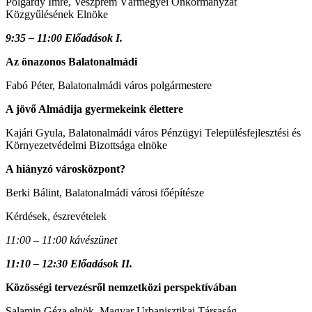
Polgárdy Imre, Veszprém Vármegyei Önkormányzat
Közgyűlésének Elnöke
9:35 – 11:00 Előadások I.
Az önazonos Balatonalmádi
Fabó Péter, Balatonalmádi város polgármestere
A jövő Almádija gyermekeink élettere
Kajári Gyula, Balatonalmádi város Pénzügyi Településfejlesztési és
Környezetvédelmi Bizottsága elnöke
A hiányzó városközpont?
Berki Bálint, Balatonalmádi városi főépítésze
Kérdések, észrevételek
11:00 – 11:00 kávészünet
11:10 – 12:30 Előadások II.
Közösségi tervezésről nemzetközi perspektívában
Salamin Géza elnök, Magyar Urbanisztikai Társaság