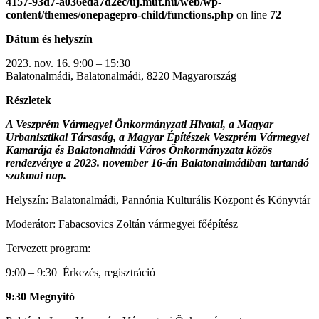
4157-93d7-a036eda7d2ec/uj.mut.hu/web/wp-
content/themes/onepagepro-child/functions.php
on line
72
Dátum és helyszín
2023. nov. 16. 9:00 – 15:30
Balatonalmádi, Balatonalmádi, 8220 Magyarország
Részletek
A Veszprém Vármegyei Önkormányzati Hivatal, a Magyar
Urbanisztikai Társaság, a Magyar Építészek Veszprém Vármegyei
Kamarája és Balatonalmádi Város Önkormányzata közös
rendezvénye a 2023. november 16-án Balatonalmádiban tartandó
szakmai nap.
Helyszín: Balatonalmádi, Pannónia Kulturális Központ és Könyvtár
Moderátor: Fabacsovics Zoltán vármegyei főépítész
Tervezett program:
9:00 – 9:30 Érkezés, regisztráció
9:30 Megnyitó