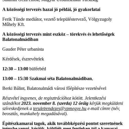
A közösségi tervezés hazai jó példái, jó gyakorlatai
Ferik Tünde mediátor, vezető településtervező, Völgyzugoly
Műhely Kft.
A közösségi tervezés mint eszköz – törekvés és lehetőségek
Balatonalmádiban
Gauder Péter urbanista
Kérdések, észrevételek
12:30 – 13:00
büféebéd
13:00 – 15:30
Szakmai séta Balatonalmádiban
,
Berki Bálint, Balatonalmádi városi főépítésze vezetésével
Részvétel ingyenes, de regisztrációhoz kötött.
Jelentkezési
szándékot
2023. november 8. (szerda) 12 óráig
kérjük megküldeni
szíveskedjenek a
teruletrendezes@vpmegye.hu
e-mail címre (név,
beosztás, munkahely megadásával).
Építészkamarai tagok
, akik továbbképzési pontot szeretnének
igénybe venni, kérjük, küldjék meg fentieken túl
a kamarai