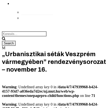
kapcsolat
Elérhetőségek
Megközelítés
„Urbanisztikai séták Veszprém
vármegyében” rendezvénysorozat
– november 16.
Warning
: Undefined array key 0 in
/data/4/7/47939968-b424-
4157-93d7-a036eda7d2ec/uj.mut.hu/web/wp-
content/themes/onepagepro-child/functions.php
on line
71
Warning
: Undefined array key 0 in
/data/4/7/47939968-b424-