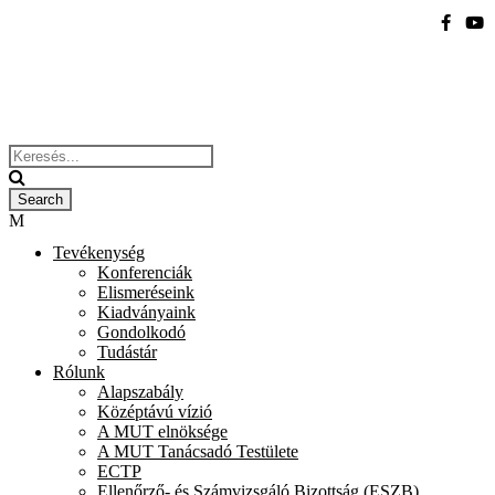
Tevékenység
Konferenciák
Elismeréseink
Kiadványaink
Gondolkodó
Tudástár
Rólunk
Alapszabály
Középtávú vízió
A MUT elnöksége
A MUT Tanácsadó Testülete
ECTP
Ellenőrző- és Számvizsgáló Bizottság (ESZB)