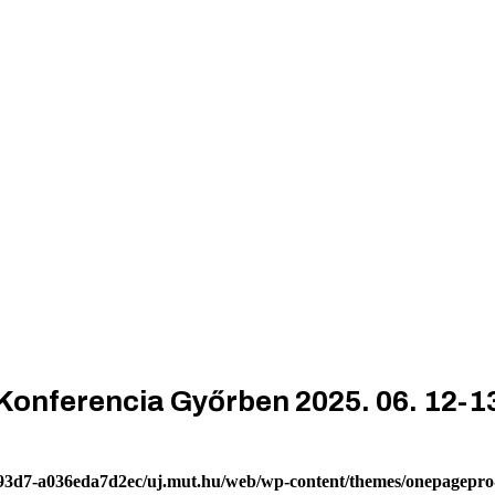
onferencia Győrben 2025. 06. 12-1
-93d7-a036eda7d2ec/uj.mut.hu/web/wp-content/themes/onepagepro-