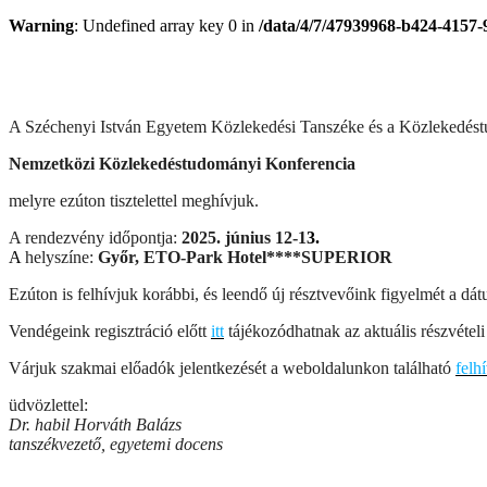
Warning
: Undefined array key 0 in
/data/4/7/47939968-b424-4157
A Széchenyi István Egyetem Közlekedési Tanszéke és a Közlekedéstu
Nemzetközi Közlekedéstudományi Konferencia
melyre ezúton tisztelettel meghívjuk.
A rendezvény időpontja:
2025. június 12-1
3.
A
helyszíne:
Győr, ETO-Park Hotel****SUPERIOR
Ezúton is felhívjuk korábbi, és leendő új résztvevőink figyelmét a d
Vendégeink regisztráció előtt
itt
tájékozódhatnak az aktuális részvételi 
Várjuk szakmai előadók jelentkezését a weboldalunkon található
felh
üdvözlettel:
Dr. habil Horváth Balázs
tanszékvezető, egyetemi docens