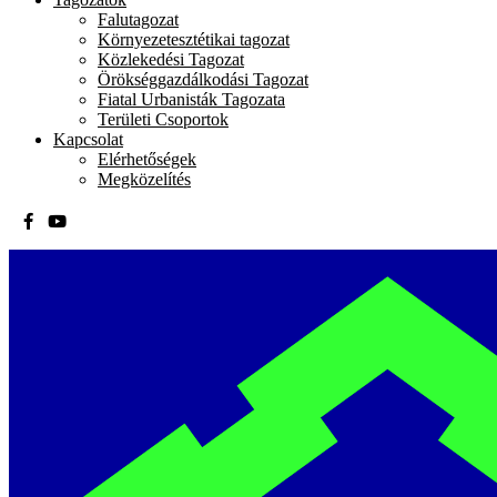
Falutagozat
Környezetesztétikai tagozat
Közlekedési Tagozat
Örökséggazdálkodási Tagozat
Fiatal Urbanisták Tagozata
Területi Csoportok
Kapcsolat
Elérhetőségek
Megközelítés