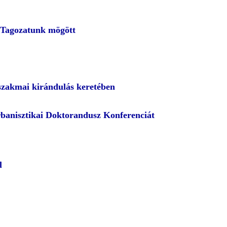
 Tagozatunk mögött
szakmai kirándulás keretében
rbanisztikai Doktorandusz Konferenciát
l