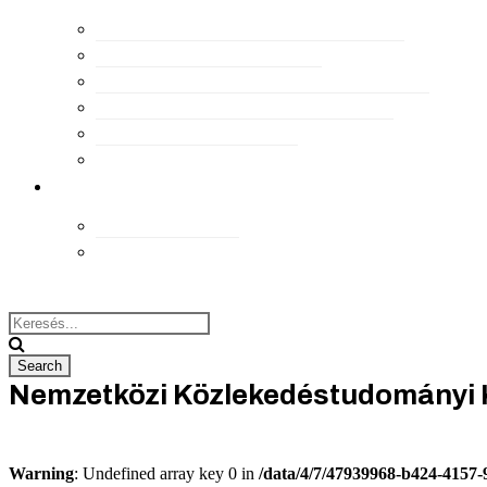
Falutagozat
Környezetesztétikai tagozat
Közlekedési Tagozat
Örökséggazdálkodási Tagozat
Fiatal Urbanisták Tagozata
Területi Csoportok
kapcsolat
Elérhetőségek
Megközelítés
Nemzetközi Közlekedéstudományi K
Warning
: Undefined array key 0 in
/data/4/7/47939968-b424-4157