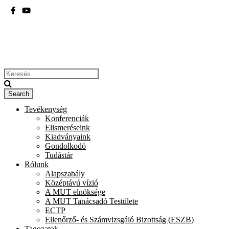
BME
ÉPÍTÉSZMÉRNÖKI KAR
Tevékenység
Konferenciák
Elismeréseink
Kiadványaink
Gondolkodó
Tudástár
Rólunk
Alapszabály
Középtávú vízió
A MUT elnöksége
A MUT Tanácsadó Testülete
ECTP
Ellenőrző- és Számvizsgáló Bizottság (ESZB)
Tagozatok