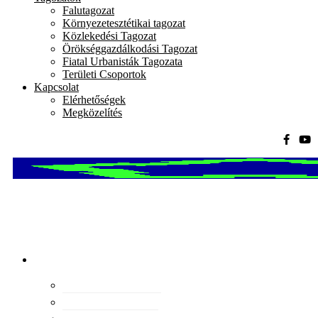
Falutagozat
Környezetesztétikai tagozat
Közlekedési Tagozat
Örökséggazdálkodási Tagozat
Fiatal Urbanisták Tagozata
Területi Csoportok
Kapcsolat
Elérhetőségek
Megközelítés
Magyar
Urbanisztikai
Társaság
tevékenység
Konferenciák
Elismeréseink