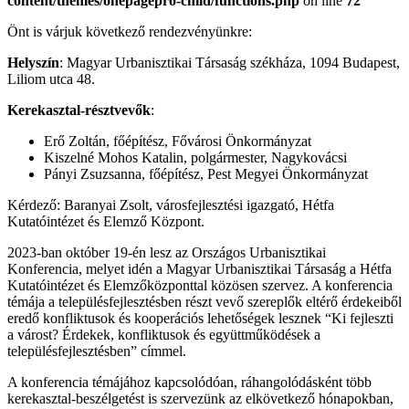
content/themes/onepagepro-child/functions.php
on line
72
Önt is várjuk következő rendezvényünkre:
Helyszín
: Magyar Urbanisztikai Társaság székháza, 1094 Budapest,
Liliom utca 48.
Kerekasztal-résztvevők
:
Erő Zoltán, főépítész, Fővárosi Önkormányzat
Kiszelné Mohos Katalin, polgármester, Nagykovácsi
Pányi Zsuzsanna, főépítész, Pest Megyei Önkormányzat
Kérdező: Baranyai Zsolt, városfejlesztési igazgató, Hétfa
Kutatóintézet és Elemző Központ.
2023-ban október 19-én lesz az Országos Urbanisztikai
Konferencia, melyet idén a Magyar Urbanisztikai Társaság a Hétfa
Kutatóintézet és Elemzőközponttal közösen szervez. A konferencia
témája a településfejlesztésben részt vevő szereplők eltérő érdekeiből
eredő konfliktusok és kooperációs lehetőségek lesznek “Ki fejleszti
a várost? Érdekek, konfliktusok és együttműködések a
településfejlesztésben” címmel.
A konferencia témájához kapcsolódóan, ráhangolódásként több
kerekasztal-beszélgetést is szervezünk az elkövetkező hónapokban,