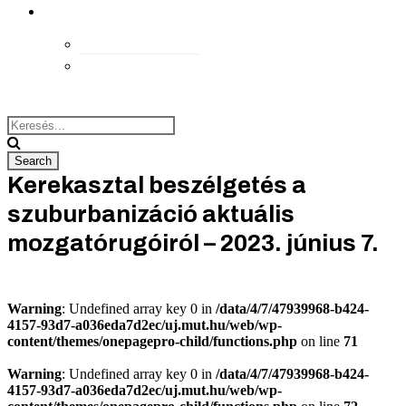
kapcsolat
Elérhetőségek
Megközelítés
Kerekasztal beszélgetés a
szuburbanizáció aktuális
mozgatórugóiról – 2023. június 7.
Warning
: Undefined array key 0 in
/data/4/7/47939968-b424-
4157-93d7-a036eda7d2ec/uj.mut.hu/web/wp-
content/themes/onepagepro-child/functions.php
on line
71
Warning
: Undefined array key 0 in
/data/4/7/47939968-b424-
4157-93d7-a036eda7d2ec/uj.mut.hu/web/wp-