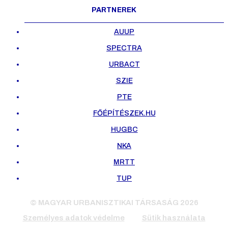
PARTNEREK
AUUP
SPECTRA
URBACT
SZIE
PTE
FŐÉPÍTÉSZEK.HU
HUGBC
NKA
MRTT
TUP
© MAGYAR URBANISZTIKAI TÁRSASÁG 2026
Személyes adatok védelme
Sütik használata