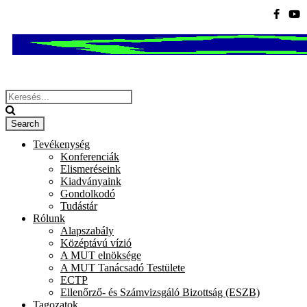
Tevékenység
Konferenciák
Elismeréseink
Kiadványaink
Gondolkodó
Tudástár
Rólunk
Alapszabály
Középtávú vízió
A MUT elnöksége
A MUT Tanácsadó Testülete
ECTP
Ellenőrző- és Számvizsgáló Bizottság (ESZB)
Tagozatok