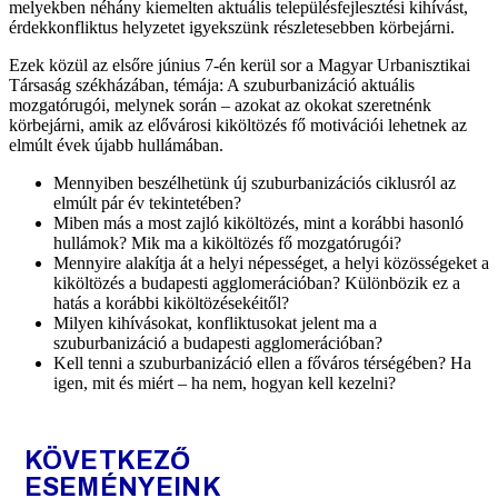
melyekben néhány kiemelten aktuális településfejlesztési kihívást,
érdekkonfliktus helyzetet igyekszünk részletesebben körbejárni.
Ezek közül az elsőre június 7-én kerül sor a Magyar Urbanisztikai
Társaság székházában, témája: A szuburbanizáció aktuális
mozgatórugói, melynek során – azokat az okokat szeretnénk
körbejárni, amik az elővárosi kiköltözés fő motivációi lehetnek az
elmúlt évek újabb hullámában.
Mennyiben beszélhetünk új szuburbanizációs ciklusról az
elmúlt pár év tekintetében?
Miben más a most zajló kiköltözés, mint a korábbi hasonló
hullámok? Mik ma a kiköltözés fő mozgatórugói?
Mennyire alakítja át a helyi népességet, a helyi közösségeket a
kiköltözés a budapesti agglomerációban? Különbözik ez a
hatás a korábbi kiköltözésekéitől?
Milyen kihívásokat, konfliktusokat jelent ma a
szuburbanizáció a budapesti agglomerációban?
Kell tenni a szuburbanizáció ellen a főváros térségében? Ha
igen, mit és miért – ha nem, hogyan kell kezelni?
KÖVETKEZŐ
ESEMÉNYEINK