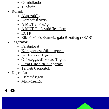
Gondolkodó
Tudástár
Rólunk
Alapszabály
Középtávú vízió
A MUT elnöksége
A MUT Tanácsadó Testülete
ECTP
Ellenőrző- és Számvizsgáló Bizottság (ESZB)
Tagozatok
Falutagozat
Környezetesztétikai tagozat
Közlekedési Tagozat
Örökséggazdálkodási Tagozat
Fiatal Urbanisták Tagozata
Területi Csoportok
Kapcsolat
Elérhetőségek
Megközelítés