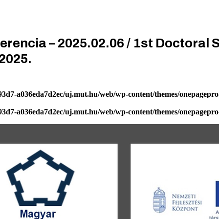
erencia – 2025.02.06 / 1st Doctoral
 2025.
-93d7-a036eda7d2ec/uj.mut.hu/web/wp-content/themes/onepagepro-
-93d7-a036eda7d2ec/uj.mut.hu/web/wp-content/themes/onepagepro-