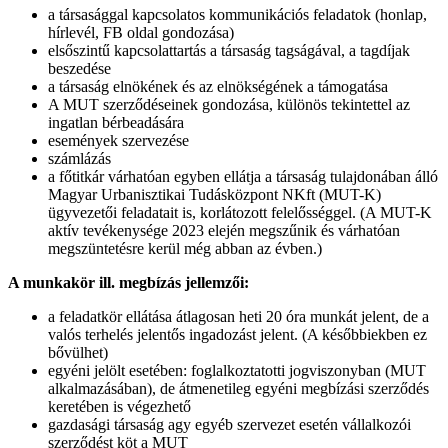
a társasággal kapcsolatos kommunikációs feladatok (honlap,
hírlevél, FB oldal gondozása)
elsőszintű kapcsolattartás a társaság tagságával, a tagdíjak
beszedése
a társaság elnökének és az elnökségének a támogatása
A MUT szerződéseinek gondozása, különös tekintettel az
ingatlan bérbeadására
események szervezése
számlázás
a főtitkár várhatóan egyben ellátja a társaság tulajdonában álló
Magyar Urbanisztikai Tudásközpont NKft (MUT-K)
ügyvezetői feladatait is, korlátozott felelősséggel. (A MUT-K
aktív tevékenysége 2023 elején megszűnik és várhatóan
megszüntetésre kerül még abban az évben.)
A munkakör ill. megbízás jellemzői:
a feladatkör ellátása átlagosan heti 20 óra munkát jelent, de a
valós terhelés jelentős ingadozást jelent. (A későbbiekben ez
bővülhet)
egyéni jelölt esetében: foglalkoztatotti jogviszonyban (MUT
alkalmazásában), de átmenetileg egyéni megbízási szerződés
keretében is végezhető
gazdasági társaság agy egyéb szervezet esetén vállalkozói
szerződést köt a MUT