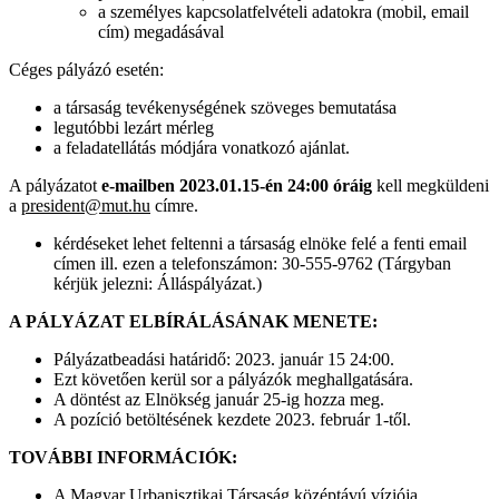
a személyes kapcsolatfelvételi adatokra (mobil, email
cím) megadásával
Céges pályázó esetén:
a társaság tevékenységének szöveges bemutatása
legutóbbi lezárt mérleg
a feladatellátás módjára vonatkozó ajánlat.
A pályázatot
e-mailben 2023.01.15-én 24:00 óráig
kell megküldeni
a
president@mut.hu
címre.
kérdéseket lehet feltenni a társaság elnöke felé a fenti email
címen ill. ezen a telefonszámon: 30-555-9762 (Tárgyban
kérjük jelezni: Álláspályázat.)
A PÁLYÁZAT ELBÍRÁLÁSÁNAK MENETE:
Pályázatbeadási határidő: 2023. január 15 24:00.
Ezt követően kerül sor a pályázók meghallgatására.
A döntést az Elnökség január 25-ig hozza meg.
A pozíció betöltésének kezdete 2023. február 1-től.
TOVÁBBI INFORMÁCIÓK:
A Magyar Urbanisztikai Társaság középtávú víziója