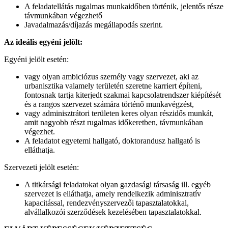
A feladatellátás rugalmas munkaidőben történik, jelentős része
távmunkában végezhető
Javadalmazás/díjazás megállapodás szerint.
Az ideális egyéni jelölt:
Egyéni jelölt esetén:
vagy olyan ambiciózus személy vagy szervezet, aki az
urbanisztika valamely területén szeretne karriert építeni,
fontosnak tartja kiterjedt szakmai kapcsolatrendszer kiépítését
és a rangos szervezet számára történő munkavégzést,
vagy adminisztrátori területen keres olyan részidős munkát,
amit nagyobb részt rugalmas időkeretben, távmunkában
végezhet.
A feladatot egyetemi hallgató, doktorandusz hallgató is
elláthatja.
Szervezeti jelölt esetén:
A titkársági feladatokat olyan gazdasági társaság ill. egyéb
szervezet is elláthatja, amely rendelkezik adminisztratív
kapacitással, rendezvényszervezői tapasztalatokkal,
alvállalkozói szerződések kezelésében tapasztalatokkal.