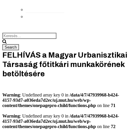
Elérhetőségek
Megközelítés
FELHÍVÁS a Magyar Urbanisztikai
Társaság főtitkári munkakörének
betöltésére
Warning
: Undefined array key 0 in
/data/4/7/47939968-b424-
4157-93d7-a036eda7d2ec/uj.mut.hu/web/wp-
content/themes/onepagepro-child/functions.php
on line
71
Warning
: Undefined array key 0 in
/data/4/7/47939968-b424-
4157-93d7-a036eda7d2ec/uj.mut.hu/web/wp-
content/themes/onepagepro-child/functions.php
on line
72