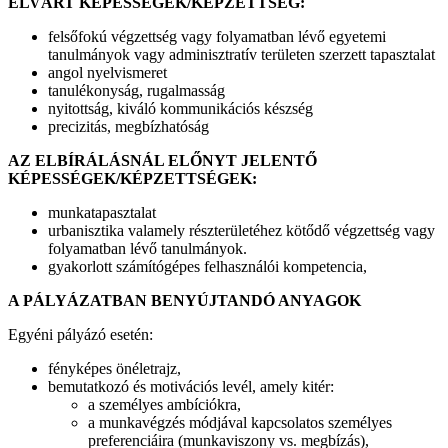
ELVÁRT KÉPESSÉGEK/KÉPZETTSÉG:
felsőfokú végzettség vagy folyamatban lévő egyetemi
tanulmányok vagy adminisztratív területen szerzett tapasztalat
angol nyelvismeret
tanulékonyság, rugalmasság
nyitottság, kiváló kommunikációs készség
precizitás, megbízhatóság
AZ ELBÍRÁLÁSNÁL ELŐNYT JELENTŐ
KÉPESSÉGEK/KÉPZETTSÉGEK:
munkatapasztalat
urbanisztika valamely részterületéhez kötődő végzettség vagy
folyamatban lévő tanulmányok.
gyakorlott számítógépes felhasználói kompetencia,
A PÁLYÁZATBAN BENYÚJTANDÓ ANYAGOK
Egyéni pályázó esetén:
fényképes önéletrajz,
bemutatkozó és motivációs levél, amely kitér:
a személyes ambíciókra,
a munkavégzés módjával kapcsolatos személyes
preferenciáira (munkaviszony vs. megbízás),