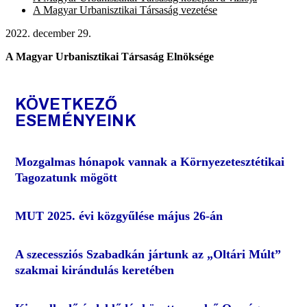
A Magyar Urbanisztikai Társaság vezetése
2022. december 29.
A Magyar Urbanisztikai Társaság Elnöksége
KÖVETKEZŐ
ESEMÉNYEINK
Mozgalmas hónapok vannak a Környezetesztétikai
Tagozatunk mögött
MUT 2025. évi közgyűlése május 26-án
A szecessziós Szabadkán jártunk az „Oltári Múlt”
szakmai kirándulás keretében