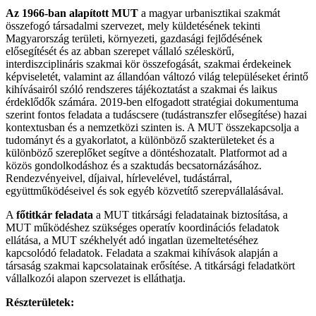
Az 1966-ban alapított MUT
a magyar urbanisztikai szakmát
összefogó társadalmi szervezet, mely küldetésének tekinti
Magyarország területi, környezeti, gazdasági fejlődésének
elősegítését és az abban szerepet vállaló széleskörű,
interdiszciplináris szakmai kör összefogását, szakmai érdekeinek
képviseletét, valamint az állandóan változó világ településeket érintő
kihívásairól szóló rendszeres tájékoztatást a szakmai és laikus
érdeklődők számára. 2019-ben elfogadott stratégiai dokumentuma
szerint fontos feladata a tudáscsere (tudástranszfer elősegítése) hazai
kontextusban és a nemzetközi szinten is. A MUT összekapcsolja a
tudományt és a gyakorlatot, a különböző szakterületeket és a
különböző szereplőket segítve a döntéshozatalt. Platformot ad a
közös gondolkodáshoz és a szaktudás becsatornázásához.
Rendezvényeivel, díjaival, hírlevelével, tudástárral,
együttműködéseivel és sok egyéb közvetítő szerepvállalásával.
A
főtitkár feladata
a MUT titkársági feladatainak biztosítása, a
MUT működéshez szükséges operatív koordinációs feladatok
ellátása, a MUT székhelyét adó ingatlan üzemeltetéséhez
kapcsolódó feladatok. Feladata a szakmai kihívások alapján a
társaság szakmai kapcsolatainak erősítése. A titkársági feladatkört
vállalkozói alapon szervezet is elláthatja.
Részterületek: