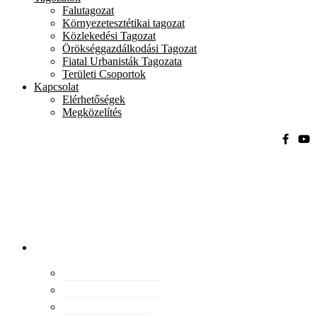
Falutagozat
Környezetesztétikai tagozat
Közlekedési Tagozat
Örökséggazdálkodási Tagozat
Fiatal Urbanisták Tagozata
Területi Csoportok
Kapcsolat
Elérhetőségek
Megközelítés
Magyar
Urbanisztikai
Társaság
tevékenység
Konferenciák
Elismeréseink
Kiadványaink