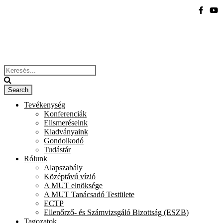
Tevékenység
Konferenciák
Elismeréseink
Kiadványaink
Gondolkodó
Tudástár
Rólunk
Alapszabály
Középtávú vízió
A MUT elnöksége
A MUT Tanácsadó Testülete
ECTP
Ellenőrző- és Számvizsgáló Bizottság (ESZB)
Tagozatok