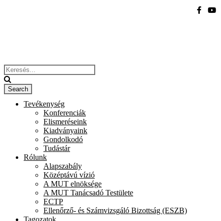
Tevékenység
Konferenciák
Elismeréseink
Kiadványaink
Gondolkodó
Tudástár
Rólunk
Alapszabály
Középtávú vízió
A MUT elnöksége
A MUT Tanácsadó Testülete
ECTP
Ellenőrző- és Számvizsgáló Bizottság (ESZB)
Tagozatok