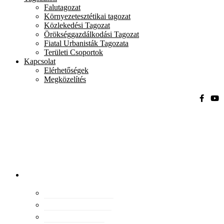
Falutagozat
Környezetesztétikai tagozat
Közlekedési Tagozat
Örökséggazdálkodási Tagozat
Fiatal Urbanisták Tagozata
Területi Csoportok
Kapcsolat
Elérhetőségek
Megközelítés
Magyar
Urbanisztikai
Társaság
tevékenység
Konferenciák
Elismeréseink
Kiadványaink