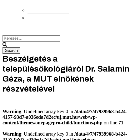
Elérhetőségek
Megközelítés
Beszélgetés a
településökológiáról Dr. Salamin
Géza, a MUT elnökének
részvételével
Warning
: Undefined array key 0 in
/data/4/7/47939968-b424-
4157-93d7-a036eda7d2ec/uj.mut.hu/web/wp-
content/themes/onepagepro-child/functions.php
on line
71
Warning
: Undefined array key 0 in
/data/4/7/47939968-b424-
4157-93d7-a036eda7d2ec/uj.mut.hu/web/wp-