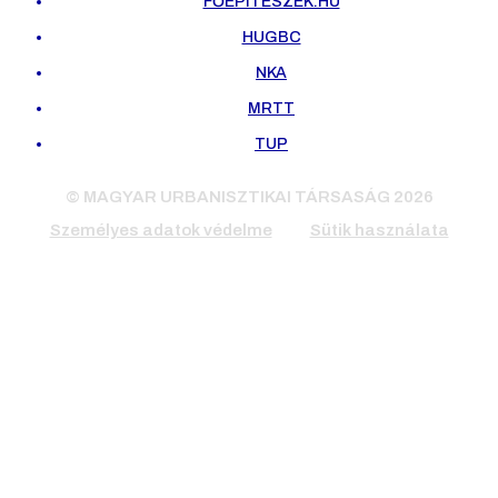
FŐÉPÍTÉSZEK.HU
HUGBC
NKA
MRTT
TUP
© MAGYAR URBANISZTIKAI TÁRSASÁG 2026
Személyes adatok védelme
Sütik használata