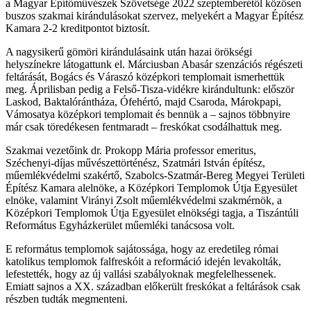
a Magyar Építőművészek Szövetsége 2022 szeptemberétől közösen
buszos szakmai kirándulásokat szervez, melyekért a Magyar Építész
Kamara 2-2 kreditpontot biztosít.
A nagysikerű gömöri kirándulásaink után hazai örökségi
helyszínekre látogattunk el. Márciusban Abasár szenzációs régészeti
feltárását, Bogács és Váraszó középkori templomait ismerhettük
meg. Áprilisban pedig a Felső-Tisza-vidékre kirándultunk: először
Laskod, Baktalórántháza, Ófehértó, majd Csaroda, Márokpapi,
Vámosatya középkori templomait és bennük a – sajnos többnyire
már csak töredékesen fentmaradt – freskókat csodálhattuk meg.
Szakmai vezetőink dr. Prokopp Mária professor emeritus,
Széchenyi-díjas művészettörténész, Szatmári István építész,
műemlékvédelmi szakértő, Szabolcs-Szatmár-Bereg Megyei Területi
Építész Kamara alelnöke, a Középkori Templomok Útja Egyesület
elnöke, valamint Virányi Zsolt műemlékvédelmi szakmérnök, a
Középkori Templomok Útja Egyesület elnökségi tagja, a Tiszántúli
Református Egyházkerület műemléki tanácsosa volt.
E református templomok sajátossága, hogy az eredetileg római
katolikus templomok falfreskóit a reformáció idején levakolták,
lefestették, hogy az új vallási szabályoknak megfelelhessenek.
Emiatt sajnos a XX. században előkerült freskókat a feltárások csak
részben tudták megmenteni.