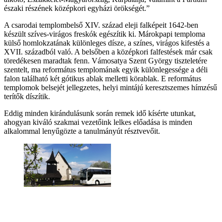
északi részének középkori egyházi örökségét.”
A csarodai templombelső XIV. század eleji falképeit 1642-ben
készült szíves-virágos freskók egészítik ki. Márokpapi temploma
külső homlokzatának különleges dísze, a színes, virágos kifestés a
XVII. századból való. A belsőben a középkori falfestések már csak
töredékesen maradtak fenn. Vámosatya Szent György tiszteletére
szentelt, ma református templomának egyik különlegessége a déli
falon található két gótikus ablak melletti körablak. E református
templomok belsejét jellegzetes, helyi mintájú keresztszemes hímzésű
terítők díszítik.
Eddig minden kirándulásunk során remek idő kísérte utunkat,
ahogyan kiváló szakmai vezetőink lelkes előadása is minden
alkalommal lenyűgözte a tanulmányút résztvevőit.