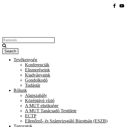
Tevékenység
Konferenciák
Elismeréseink
Kiadványaink
Gondolkodó
Tudástár
Rólunk
Alapszabály
Középtávú vízió
A MUT elnöksége
A MUT Tanácsadó Testülete
ECTP
Ellenőrző- és Számvizsgáló Bizottság (ESZB)
Tagozatok