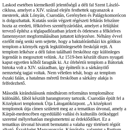
Laskod esetében kiemelkedő jelentőségű a déli fal Szent László-
ciklusa, amelyet a XIV. század elején festhettek ugyanazok a
mesterek, akik Lónyán, Csarodán, Gerényben és Palágykomorócon
is dolgozhattak. Kutatás során végzett régészeti feltárás felszínre
hozta az eredeti, félköríves szentélyzáródást, amelyet a felújítást
tervező építész a téglapadlózatban jelzett és ötletesen a félköríves
famennyezet megformálásában juttatott kifejezésre. Néhány évvel
ezelőtt még senki sem sejtette, hogy a baktalórántházi kis gótikus
templom a környék egyik legkülönlegesebb freskóját rejti. A
templom lelkésze a déli falon található freskóhoz egy különleges
legendát is megosztott velünk. Az 1519-ben készült díszes nyugati
kaput egyetlen kőből faragták ki. Az ófehértói templom a Bátoriak
birtoka volt a XIV. században, így építtetői is a sárkányölő
nemzetség tagjai voltak. Nem véletlen tehát, hogy az templom
északi falán, a hatalmas méretű freskóban a sárkány alakja is
felfedezhető.
Második kirándulásunk mindhárom református templomához
különálló, fából készült harangtorony tartozik. Csarodán épült fel a
Középkori templomok Útja Látogatóközpont. „A középkori
templomok útja címen született meg az a tematikus útvonal, amely a
Kárpát-medencében egyedülálló vallási és kulturális örökséggel
szeretné mélyrehatóan megismertetni az érdeklődőket. Ez a
tematikus útvonal hivatott bemutatni a valaha egy történeti régiót
alkotó, Északkelet-Magyarország, Kárpátalja, valamint a Partium