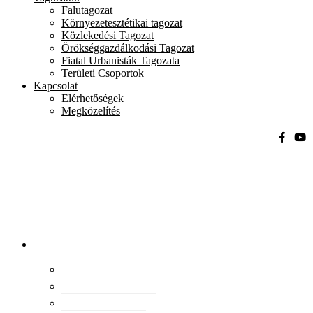
Falutagozat
Környezetesztétikai tagozat
Közlekedési Tagozat
Örökséggazdálkodási Tagozat
Fiatal Urbanisták Tagozata
Területi Csoportok
Kapcsolat
Elérhetőségek
Megközelítés
Magyar
Urbanisztikai
Társaság
tevékenység
Konferenciák
Elismeréseink
Kiadványaink