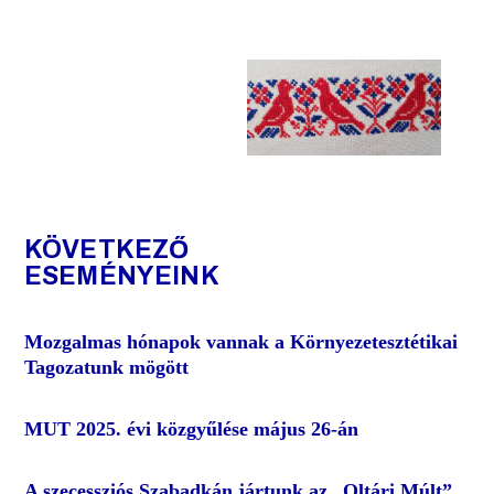
KÖVETKEZŐ
ESEMÉNYEINK
Mozgalmas hónapok vannak a Környezetesztétikai
Tagozatunk mögött
MUT 2025. évi közgyűlése május 26-án
A szecessziós Szabadkán jártunk az „Oltári Múlt”