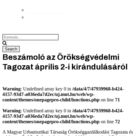
Elérhetőségek
Megközelítés
Beszámoló az Örökségvédelmi
Tagozat április 2-i kirándulásáról
Warning
: Undefined array key 0 in
/data/4/7/47939968-b424-
4157-93d7-a036eda7d2ec/uj.mut.hu/web/wp-
content/themes/onepagepro-child/functions.php
on line
71
Warning
: Undefined array key 0 in
/data/4/7/47939968-b424-
4157-93d7-a036eda7d2ec/uj.mut.hu/web/wp-
content/themes/onepagepro-child/functions.php
on line
72
A Magyar Urbanisztikai Társaság Örökséggazdálkodási Tagozata és