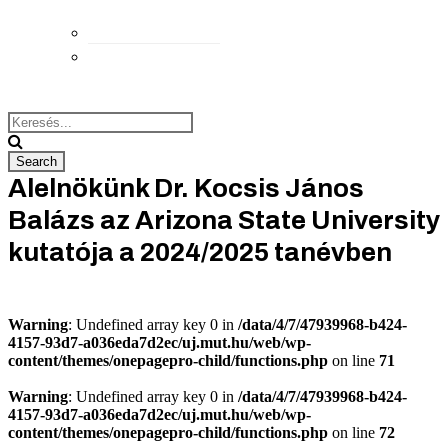
Elérhetőségek
Megközelítés
Alelnökünk Dr. Kocsis János
Balázs az Arizona State University
kutatója a 2024/2025 tanévben
Warning
: Undefined array key 0 in
/data/4/7/47939968-b424-
4157-93d7-a036eda7d2ec/uj.mut.hu/web/wp-
content/themes/onepagepro-child/functions.php
on line
71
Warning
: Undefined array key 0 in
/data/4/7/47939968-b424-
4157-93d7-a036eda7d2ec/uj.mut.hu/web/wp-
content/themes/onepagepro-child/functions.php
on line
72