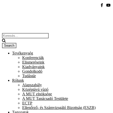
Tevékenység
Konferenciák
Elismeréseink
Kiadványaink
Gondolkodó
Tudástár
Rólunk
Alapszabály
Középtávú vízió
A MUT elnöksége
A MUT Tanácsadó Testülete
ECTP
Ellenőrző- és Számvizsgáló Bizottság (ESZB)
Tagozatok