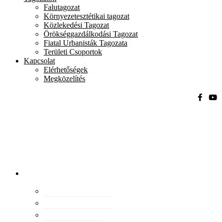
Falutagozat
Környezetesztétikai tagozat
Közlekedési Tagozat
Örökséggazdálkodási Tagozat
Fiatal Urbanisták Tagozata
Területi Csoportok
Kapcsolat
Elérhetőségek
Megközelítés
Magyar
Urbanisztikai
Társaság
tevékenység
Konferenciák
Elismeréseink
Kiadványaink