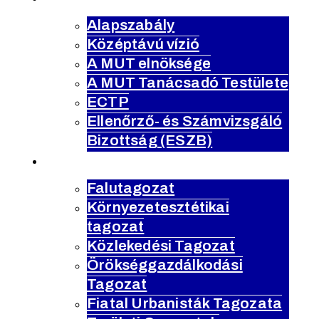
Alapszabály
Középtávú vízió
A MUT elnöksége
A MUT Tanácsadó Testülete
ECTP
Ellenőrző- és Számvizsgáló
Bizottság (ESZB)
tagozatok
Falutagozat
Környezetesztétikai
tagozat
Közlekedési Tagozat
Örökséggazdálkodási
Tagozat
Fiatal Urbanisták Tagozata