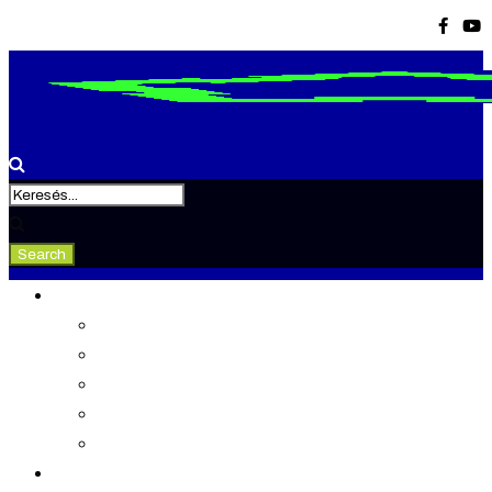
Tevékenység
Konferenciák
Elismeréseink
Kiadványaink
Gondolkodó
Tudástár
Rólunk