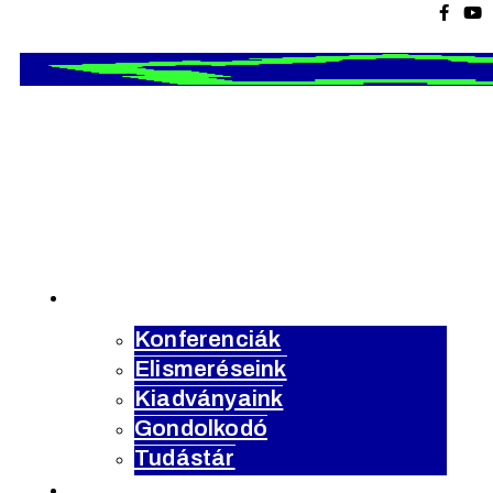
Magyar
Urbanisztikai
Társaság
tevékenység
Konferenciák
Elismeréseink
Kiadványaink
Gondolkodó
Tudástár
rólunk