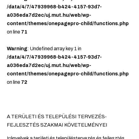
/data/4/7/47939968-b424-4157-93d7-
a036eda7d2ec/uj.mut.hu/web/wp-
content/themes/onepagepro-child/functions.php
on line
71
Warning
: Undefined array key 1 in
/data/4/7/47939968-b424-4157-93d7-
a036eda7d2ec/uj.mut.hu/web/wp-
content/themes/onepagepro-child/functions.php
on line
72
A TERÜLETI ÉS TELEPÜLÉSI TERVEZÉS-
FEJLESZTÉS SZAKMAI KÖVETELMÉNYEI
Irányelvek a területi és településtervezés és fejlesztés