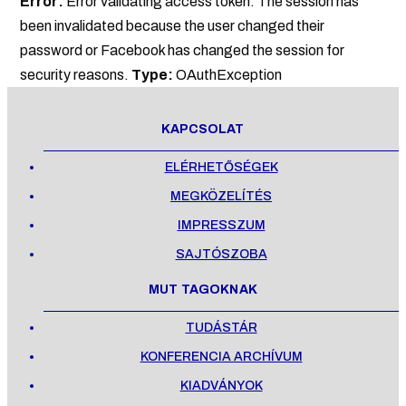
Error:
Error validating access token: The session has
been invalidated because the user changed their
password or Facebook has changed the session for
security reasons.
Type:
OAuthException
KAPCSOLAT
ELÉRHETŐSÉGEK
MEGKÖZELÍTÉS
IMPRESSZUM
SAJTÓSZOBA
MUT TAGOKNAK
TUDÁSTÁR
KONFERENCIA ARCHÍVUM
KIADVÁNYOK